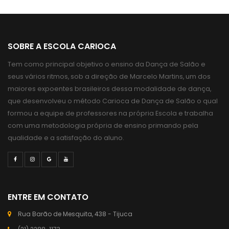
SOBRE A ESCOLA CARIOCA
Tem como principal objetivo o ensino da Dança de Salão e
seus vários ritmos, sob a direção de Marcelo Martins, um dos
maiores expoentes brasileiros dessa modalidade de dança,
que desenvolveu o método Carioca de Dança de Salão o qual
formou a equipe de professores na própria Escola e trabalha
com uma metodologia própria de ensino primando pela
qualidade e a satisfação do aluno.
ENTRE EM CONTATO
Rua Barão de Mesquita, 438 - Tijuca