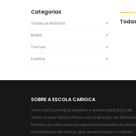
Categorias
Todas
Todas as Notícias
Bailes
Turmas
Eventos
SOBRE A ESCOLA CARIOCA
Tem como principal objetivo o ensino da Dança de
Salão e seus vários ritmos, sob a direção de Marcelo
Martins, um dos maiores expoentes brasileiros dess
modalidade de dança, que desenvolveu o método