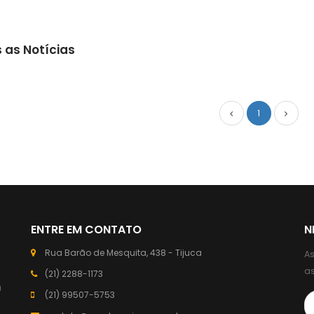
 as Notícias
1
ENTRE EM CONTATO
N
Rua Barão de Mesquita, 438 - Tijuca
As
a
(21) 2288-1173
a
(21) 99507-5753