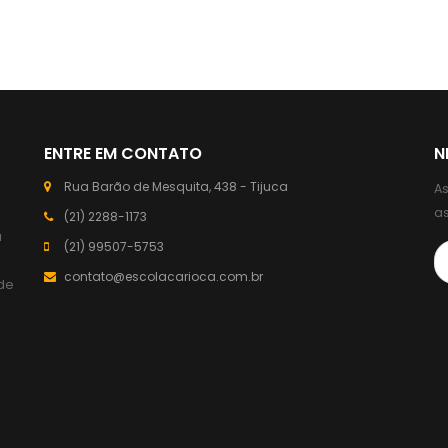
ENTRE EM CONTATO
N
Rua Barão de Mesquita, 438 - Tijuca
As
a
(21) 2288-1173
a
(21) 99507-5753
contato@escolacarioca.com.br
de