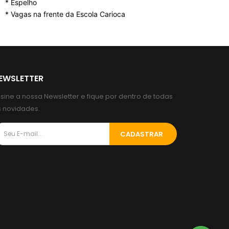
* Espelho
* Vagas na frente da Escola Carioca
EWSLETTER
sine a nossa Newsletter e fique por dentro de todas
s novidades.
CADASTRAR