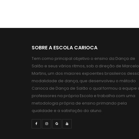
SOBRE A ESCOLA CARIOCA
Tem como principal objetivo o ensino da Dança de
Salão e seus vários ritmos, sob a direção de Marcelo
Martins, um dos maiores expoentes brasileiros dess
modalidade de dança, que desenvolveu o método
Carioca de Dança de Salão o qual formou a equipe 
professores na própria Escola e trabalha com uma
metodologia própria de ensino primando pela
qualidade e a satisfação do aluno.