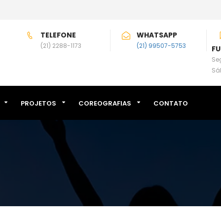
TELEFONE
WHATSAPP
(21) 2288-1173
(21) 99507-5753
F
Seg
Sá
PROJETOS
COREOGRAFIAS
CONTATO