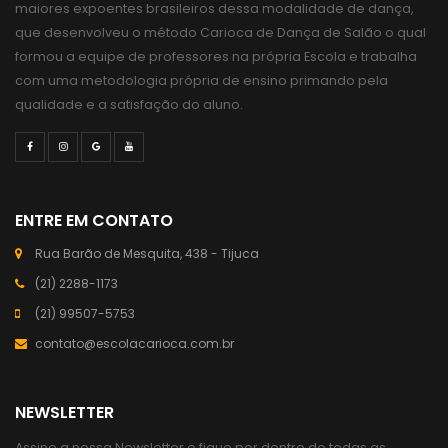
maiores expoentes brasileiros dessa modalidade de dança,
que desenvolveu o método Carioca de Dança de Salão o qual
formou a equipe de professores na própria Escola e trabalha
com uma metodologia própria de ensino primando pela
qualidade e a satisfação do aluno.
ENTRE EM CONTATO
Rua Barão de Mesquita, 438 - Tijuca
(21) 2288-1173
(21) 99507-5753
contato@escolacarioca.com.br
NEWSLETTER
Assine a nossa Newsletter e fique por dentro de todas as