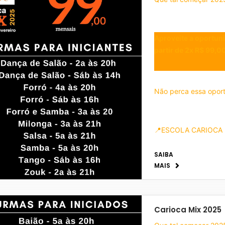
Aproveite a oportun
partir de 2x R$ 99,00
Não perca essa oport
📍ESCOLA CARIOCA
SAIBA
Rua Barão de Mesquit
MAIS
Whatsapp: (21) 995
Carioca Mix 2025
❗️ TURMAS NOVAS PA