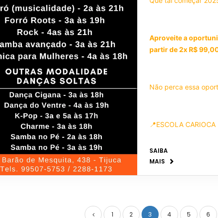
Que tal começar 20
Dança de Salão - 2a 
Aproveite a oportun
partir de 2x R$ 99,00
Forró - 4a às 20h / S
Forró e Samba - 3a à
Não perca essa oport
Milonga - 3a às 21h
📍ESCOLA CARIOCA
Salsa - 5a às 21h
Rua Barão de Mesquit
SAIBA
MAIS
Samba - 5a às 20h
Whatsapp: (21) 995
Samba no pé - 2a às 
❗️TURMA PARA QUEM 
1
2
3
4
5
6
Tango - Sáb às 16h