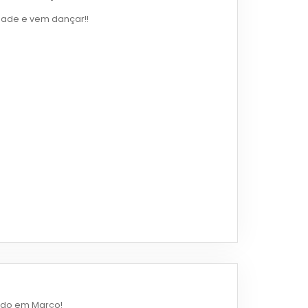
dade e vem dançar!!
ado em Março!