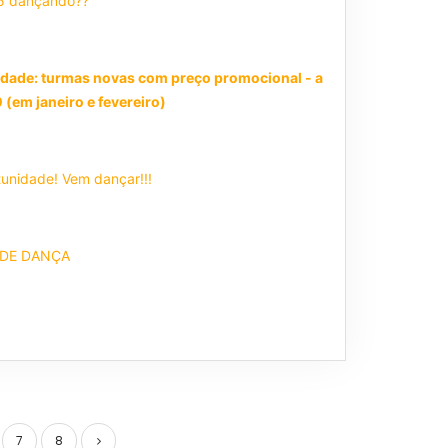
25 dançando??
às 20h / Sáb às 14h
idade: turmas novas com preço promocional - a
 (em janeiro e fevereiro)
áb às 16h
s 20h
unidade! Vem dançar!!!
 DE DANÇA
a, 438 - Tijuca
07-5753
18h /3a às 19h
JÁ DANÇA ❗️
7
8