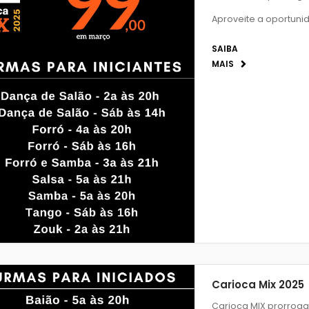
Aproveite a oportuni
SAIBA
MAIS
Carioca Mix 2025
Carioca MIX prorrog