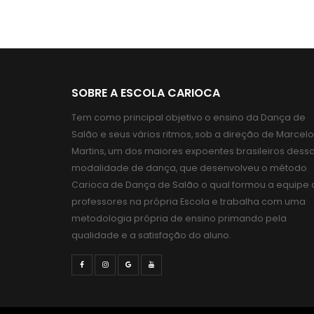
SOBRE A ESCOLA CARIOCA
Tem como principal objetivo o ensino da Dança de
Salão e seus vários ritmos, sob a direção de Marcelo
Martins, um dos maiores expoentes brasileiros dess
modalidade de dança, que desenvolveu o método
Carioca de Dança de Salão o qual formou a equipe 
professores na própria Escola e trabalha com uma
metodologia própria de ensino primando pela
qualidade e a satisfação do aluno.