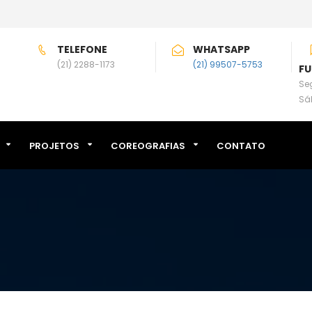
TELEFONE
WHATSAPP
(21) 2288-1173
(21) 99507-5753
F
Seg
Sá
PROJETOS
COREOGRAFIAS
CONTATO