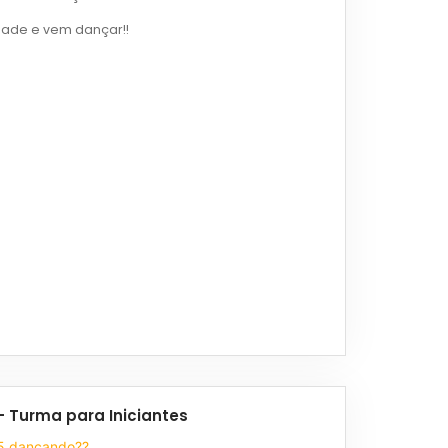
dade e vem dançar!!
- Turma para Iniciantes
25 dançando??