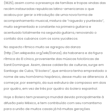
(1825), assim como a presença de famílias e tropas vindas das
recém instauradas republicas latino-americanas o que
acabou por gerar a introdução de uma nova forma de
acompanhamento musical, mistura de “raguedo y punteado”,
muito segmentado e constante na primeira guitarra e
acentuado totalmente na segunda guitarra, renovando o
contato dos cubanos com os sons yucatecos.
No aspecto rítmico muito se agregou da danza
(http://en.wikipedia.org/wiki/Danza), da habanera e da figura
rítmica do El cínico, proveniente das músicas folclóricas de
Sanit Domingue. Assim, desse caldeirão de culturas, surge em
Santiago de Cuba, “El bolero”, que embora tenha emprestado o
nome de seu homônimo hispânico, desse muito se diferencia. A
começar, por exemplo, da sua estrutura de compasso em dois
por quatro, em vez de três por quatro do bolero espanhol.
Hoje o Bolero tem presença mundial devido principalmente à
difusão pelo México, e tem contribuído com seu romantismo
para a união de muitos casais já há muitas gerações.