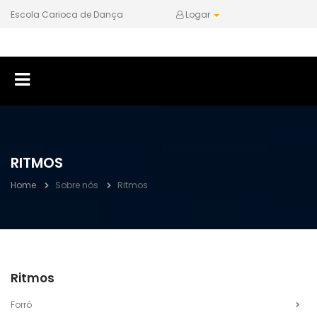
Escola Carioca de Dança
Logar
RITMOS
Home
Sobre nós
Ritmos
Ritmos
Forró