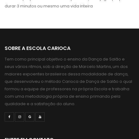
durar 3 minutos ou mesmo uma vida inteira
SOBRE A ESCOLA CARIOCA
Tem como principal objetivo o ensino da Dança de Salão e
seus vários ritmos, sob a direção de Marcelo Martins, um dos
maiores expoentes brasileiros dessa modalidade de dança,
que desenvolveu o método Carioca de Dança de Salão o qual
formou a equipe de professores na própria Escola e trabalha
com uma metodologia própria de ensino primando pela
qualidade e a satisfação do aluno.