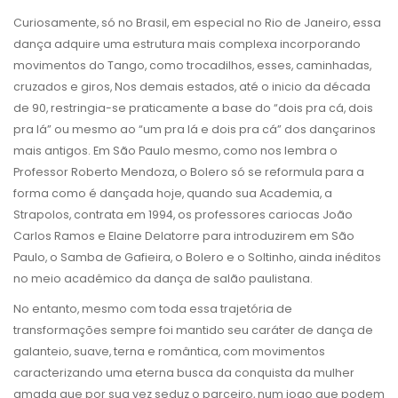
Curiosamente, só no Brasil, em especial no Rio de Janeiro, essa
dança adquire uma estrutura mais complexa incorporando
movimentos do Tango, como trocadilhos, esses, caminhadas,
cruzados e giros, Nos demais estados, até o inicio da década
de 90, restringia-se praticamente a base do “dois pra cá, dois
pra lá” ou mesmo ao “um pra lá e dois pra cá” dos dançarinos
mais antigos. Em São Paulo mesmo, como nos lembra o
Professor Roberto Mendoza, o Bolero só se reformula para a
forma como é dançada hoje, quando sua Academia, a
Strapolos, contrata em 1994, os professores cariocas João
Carlos Ramos e Elaine Delatorre para introduzirem em São
Paulo, o Samba de Gafieira, o Bolero e o Soltinho, ainda inéditos
no meio acadêmico da dança de salão paulistana.
No entanto, mesmo com toda essa trajetória de
transformações sempre foi mantido seu caráter de dança de
galanteio, suave, terna e romântica, com movimentos
caracterizando uma eterna busca da conquista da mulher
amada que por sua vez seduz o parceiro, num jogo que podem