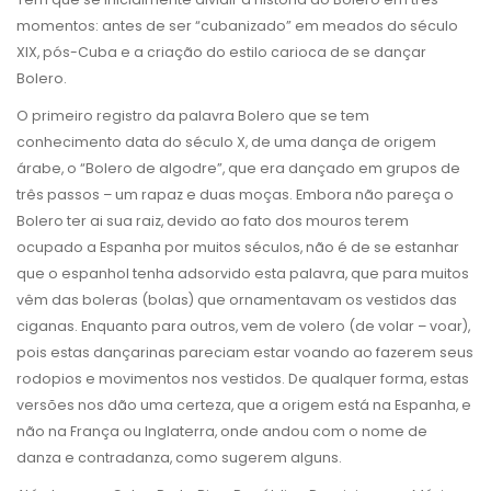
momentos: antes de ser “cubanizado” em meados do século
XIX, pós-Cuba e a criação do estilo carioca de se dançar
Bolero.
O primeiro registro da palavra Bolero que se tem
conhecimento data do século X, de uma dança de origem
árabe, o “Bolero de algodre”, que era dançado em grupos de
três passos – um rapaz e duas moças. Embora não pareça o
Bolero ter ai sua raiz, devido ao fato dos mouros terem
ocupado a Espanha por muitos séculos, não é de se estanhar
que o espanhol tenha adsorvido esta palavra, que para muitos
vêm das boleras (bolas) que ornamentavam os vestidos das
ciganas. Enquanto para outros, vem de volero (de volar – voar),
pois estas dançarinas pareciam estar voando ao fazerem seus
rodopios e movimentos nos vestidos. De qualquer forma, estas
versões nos dão uma certeza, que a origem está na Espanha, e
não na França ou Inglaterra, onde andou com o nome de
danza e contradanza, como sugerem alguns.