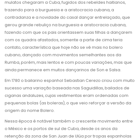
mulatos chegaram a Cuba, fugidos dos rebeldes haitianos,
trazendo para a burguesia e a aristocracia cubana, a
contradanza e a novidade do casal dançar entrelaçado, que
gerou grande rebuliço na burguesia e aristocracia cubana,
fazendo com que os pais orientassem suas filhas a dançarem
com os quadris afastados, somente a parte de cima teria
contato, característica que hoje não se vê mais no bolero
cubano, dançado com movimentos semelhantes aos da
Rumba, porém, mais lentos e com poucas variações, mas que
ainda permanece em muitos dançarinos de Son e Salsa.
Em 1780 o bailarino espanhol Sebastian Cerezo criou com muito
sucesso uma variação baseada nas Saguidillas, bailados de
ciganas andaluzes, cujas vestimentas eram ordenadas com
pequenas bolas (as boleras), o que veio reforçar a versão da
origem do nome Bolero.
Nessa época é notável também o crescente movimento entre
o México e os portos de sul de Cuba, desde os anos da
retenção da zona de San Juan de Ulúa por tropas espanholas