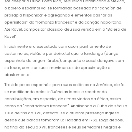
Até chegar a Cuba, Porto Rico, República Dominicana e México,
o bolero espanhol vai se formando baseado na “cancíon de
prosapla hispânica” e agregando elementos das “árias
operísitcas”, da “romanza francesa” e da canção napolitana.
Até Ravel, compositor clássico, deu sua versão em o “Bolero de
Ravel”.
Inicialmente era executado com acompanhamento de
castanholas, violão e pandeiro, tal qual o fandango (dança
espanhola de origem árabe), enquanto o casal dançava sem
se tocar, com sensuais movimentos de aproximação e
afastamento.
Trazido pelos espanhóis para suas colônias na América, ele foi
se modificando pelas influências locais e recebendo
contribuições, em especial, de ritmos vindos da áfrica, assim
como da "contradanza francesa". Analisando a Cuba do século
XIX e de fins do XVIII, detecta-se a atuante presença inglesa
desde que barcos tomaram La Habana em 1762. Logo depois,
no final do século XVIII, franceses e seus servidores negros e