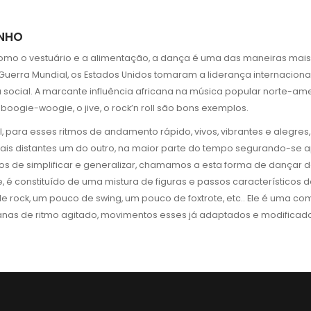
INHO
omo o vestuário e a alimentação, a dança é uma das maneiras mais 
I Guerra Mundial, os Estados Unidos tomaram a liderança internacio
 social. A marcante influência africana na música popular norte-
 boogie-woogie, o jive, o rock’n roll são bons exemplos.
il, para esses ritmos de andamento rápido, vivos, vibrantes e alegr
ais distantes um do outro, na maior parte do tempo segurando-se ape
s de simplificar e generalizar, chamamos a esta forma de dançar de 
, é constituído de uma mistura de figuras e passos característic
e rock, um pouco de swing, um pouco de foxtrote, etc.. Ele é uma 
nas de ritmo agitado, movimentos esses já adaptados e modificados