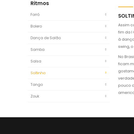
Ritmos
Forró
SOLT
Assim c
Bolero
fim da 
Dança de Salão
à dança
swing, o
Samba
No Bras
Salsa
ficam m
gostamo
Soltinho
verdade
Tango
pouco d
america
Zouk