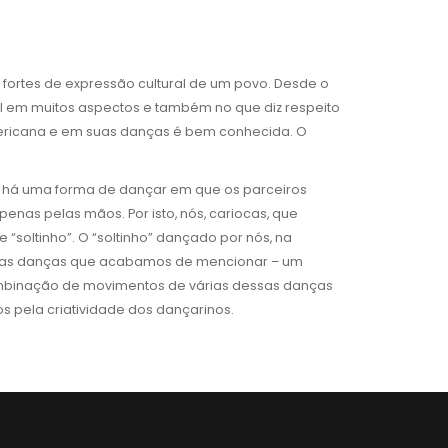
fortes de expressão cultural de um povo. Desde o
nal em muitos aspectos e também no que diz respeito
americana e em suas danças é bem conhecida. O
es, há uma forma de dançar em que os parceiros
nas pelas mãos. Por isto, nós, cariocas, que
“soltinho”. O “soltinho” dançado por nós, na
os das danças que acabamos de mencionar – um
combinação de movimentos de várias dessas danças
 pela criatividade dos dançarinos.