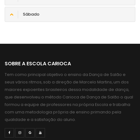
Sábado
SOBRE A ESCOLA CARIOCA
Tem como principal objetivo o ensino da Dança de Salão e
seus vários ritmos, sob a direção de Marcelo Martins, um dos
maiores expoentes brasileiros dessa modalidade de dança,
que desenvolveu o método Carioca de Dança de Salão o qual
formou a equipe de professores na própria Escola e trabalha
com uma metodologia própria de ensino primando pela
qualidade e a satisfação do aluno.