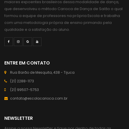
maiores expoentes brasileiros dessa modalidade de dança,
que desenvolveu o método Carioca de Dança de Salão o qual
formou a equipe de professores na própria Escola e trabalha
com uma metodologia própria de ensino primando pela
qualidade e a satisfação do aluno.
ENTRE EM CONTATO
Rua Barão de Mesquita, 438 - Tijuca
(21) 2288-1173
(21) 99507-5753
contato@escolacarioca.com.br
NEWSLETTER
Assine a nossa Newsletter e fique por dentro de todas as