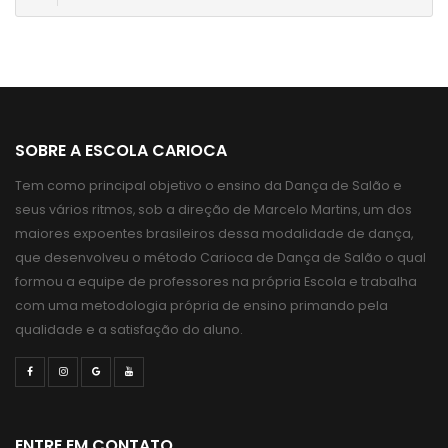
SOBRE A ESCOLA CARIOCA
Tem como principal objetivo o ensino da Dança de Salão e
seus vários ritmos, sob a direção de Marcelo Martins, um dos
maiores expoentes brasileiros dessa modalidade de dança,
que desenvolveu o método Carioca de Dança de Salão o qual
formou a equipe de professores na própria Escola e trabalha
com uma metodologia própria de ensino primando pela
qualidade e a satisfação do aluno.
ENTRE EM CONTATO